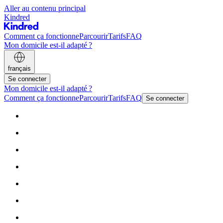
Aller au contenu principal
Kindred
Comment ça fonctionne
Parcourir
Tarifs
FAQ
Mon domicile est-il adapté ?
français
Se connecter
Mon domicile est-il adapté ?
Comment ça fonctionne
Parcourir
Tarifs
FAQ
Se connecter