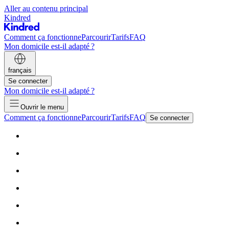
Aller au contenu principal
Kindred
Comment ça fonctionne
Parcourir
Tarifs
FAQ
Mon domicile est-il adapté ?
français
Se connecter
Mon domicile est-il adapté ?
Ouvrir le menu
Comment ça fonctionne
Parcourir
Tarifs
FAQ
Se connecter