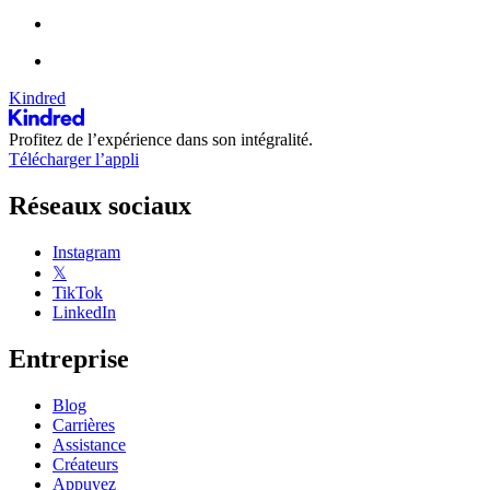
Kindred
Profitez de l’expérience dans son intégralité.
Télécharger l’appli
Réseaux sociaux
Instagram
𝕏
TikTok
LinkedIn
Entreprise
Blog
Carrières
Assistance
Créateurs
Appuyez