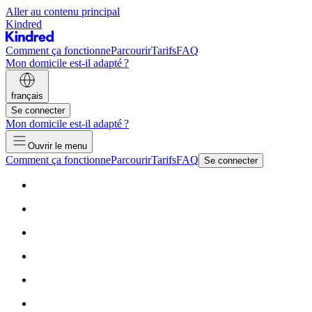
Aller au contenu principal
Kindred
Comment ça fonctionne
Parcourir
Tarifs
FAQ
Mon domicile est-il adapté ?
français
Se connecter
Mon domicile est-il adapté ?
Ouvrir le menu
Comment ça fonctionne
Parcourir
Tarifs
FAQ
Se connecter