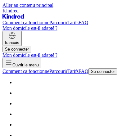
Aller au contenu principal
Kindred
Comment ça fonctionne
Parcourir
Tarifs
FAQ
Mon domicile est-il adapté ?
français
Se connecter
Mon domicile est-il adapté ?
Ouvrir le menu
Comment ça fonctionne
Parcourir
Tarifs
FAQ
Se connecter