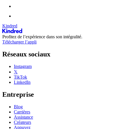
Kindred
Profitez de l’expérience dans son intégralité.
Télécharger l’appli
Réseaux sociaux
Instagram
𝕏
TikTok
LinkedIn
Entreprise
Blog
Carrières
Assistance
Créateurs
Appuyez