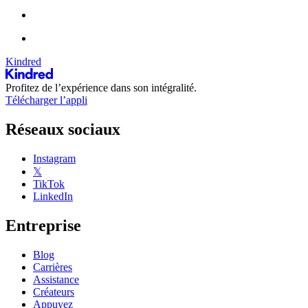
Kindred
Profitez de l’expérience dans son intégralité.
Télécharger l’appli
Réseaux sociaux
Instagram
𝕏
TikTok
LinkedIn
Entreprise
Blog
Carrières
Assistance
Créateurs
Appuyez