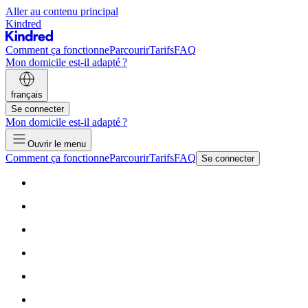
Aller au contenu principal
Kindred
Comment ça fonctionne
Parcourir
Tarifs
FAQ
Mon domicile est-il adapté ?
français
Se connecter
Mon domicile est-il adapté ?
Ouvrir le menu
Comment ça fonctionne
Parcourir
Tarifs
FAQ
Se connecter