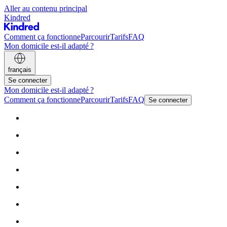
Aller au contenu principal
Kindred
Comment ça fonctionne
Parcourir
Tarifs
FAQ
Mon domicile est-il adapté ?
français
Se connecter
Mon domicile est-il adapté ?
Comment ça fonctionne
Parcourir
Tarifs
FAQ
Se connecter