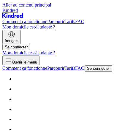
Aller au contenu principal
Kindred
Comment ça fonctionne
Parcourir
Tarifs
FAQ
Mon domicile est-il adapté ?
français
Se connecter
Mon domicile est-il adapté ?
Ouvrir le menu
Comment ça fonctionne
Parcourir
Tarifs
FAQ
Se connecter