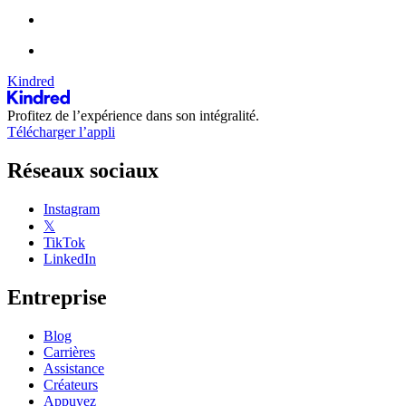
Kindred
Profitez de l’expérience dans son intégralité.
Télécharger l’appli
Réseaux sociaux
Instagram
𝕏
TikTok
LinkedIn
Entreprise
Blog
Carrières
Assistance
Créateurs
Appuyez