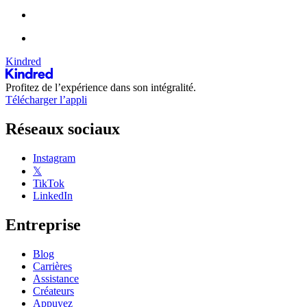
Kindred
Profitez de l’expérience dans son intégralité.
Télécharger l’appli
Réseaux sociaux
Instagram
𝕏
TikTok
LinkedIn
Entreprise
Blog
Carrières
Assistance
Créateurs
Appuyez