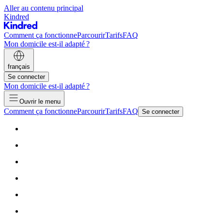
Aller au contenu principal
Kindred
Comment ça fonctionne
Parcourir
Tarifs
FAQ
Mon domicile est-il adapté ?
français
Se connecter
Mon domicile est-il adapté ?
Ouvrir le menu
Comment ça fonctionne
Parcourir
Tarifs
FAQ
Se connecter