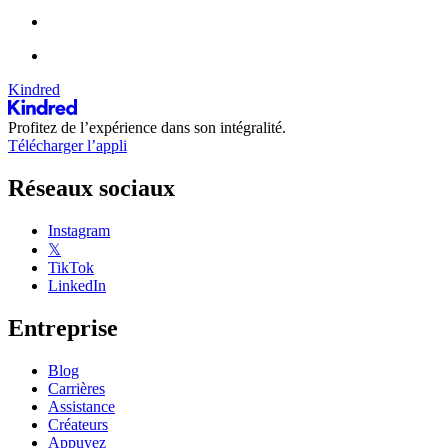
Kindred
Profitez de l’expérience dans son intégralité.
Télécharger l’appli
Réseaux sociaux
Instagram
𝕏
TikTok
LinkedIn
Entreprise
Blog
Carrières
Assistance
Créateurs
Appuyez