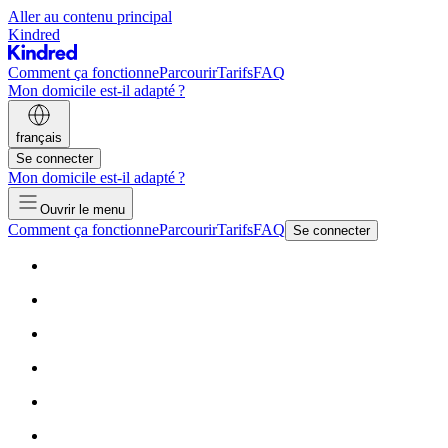
Aller au contenu principal
Kindred
Comment ça fonctionne
Parcourir
Tarifs
FAQ
Mon domicile est-il adapté ?
français
Se connecter
Mon domicile est-il adapté ?
Ouvrir le menu
Comment ça fonctionne
Parcourir
Tarifs
FAQ
Se connecter