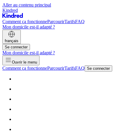
Aller au contenu principal
Kindred
Comment ça fonctionne
Parcourir
Tarifs
FAQ
Mon domicile est-il adapté ?
français
Se connecter
Mon domicile est-il adapté ?
Ouvrir le menu
Comment ça fonctionne
Parcourir
Tarifs
FAQ
Se connecter