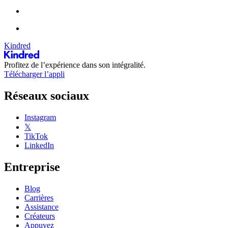
Kindred
Profitez de l’expérience dans son intégralité.
Télécharger l’appli
Réseaux sociaux
Instagram
𝕏
TikTok
LinkedIn
Entreprise
Blog
Carrières
Assistance
Créateurs
Appuyez