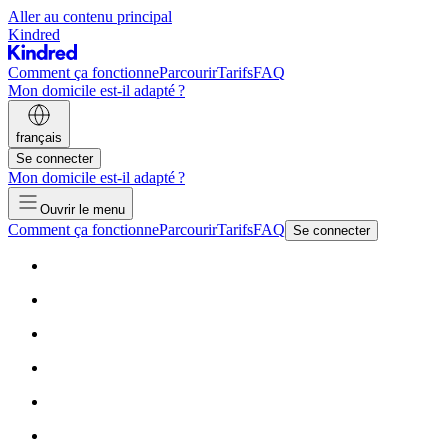
Aller au contenu principal
Kindred
Comment ça fonctionne
Parcourir
Tarifs
FAQ
Mon domicile est-il adapté ?
français
Se connecter
Mon domicile est-il adapté ?
Ouvrir le menu
Comment ça fonctionne
Parcourir
Tarifs
FAQ
Se connecter