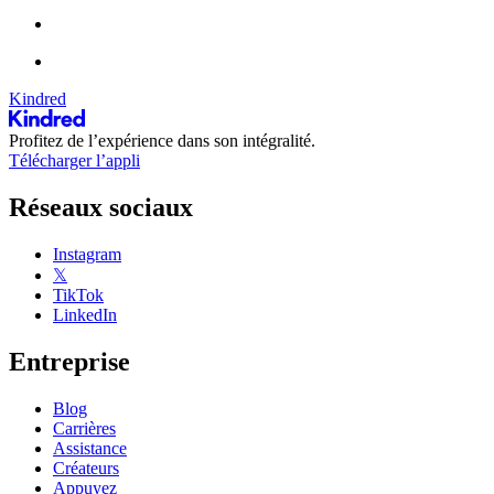
Kindred
Profitez de l’expérience dans son intégralité.
Télécharger l’appli
Réseaux sociaux
Instagram
𝕏
TikTok
LinkedIn
Entreprise
Blog
Carrières
Assistance
Créateurs
Appuyez