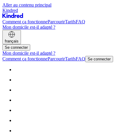
Aller au contenu principal
Kindred
Comment ça fonctionne
Parcourir
Tarifs
FAQ
Mon domicile est-il adapté ?
français
Se connecter
Mon domicile est-il adapté ?
Comment ça fonctionne
Parcourir
Tarifs
FAQ
Se connecter