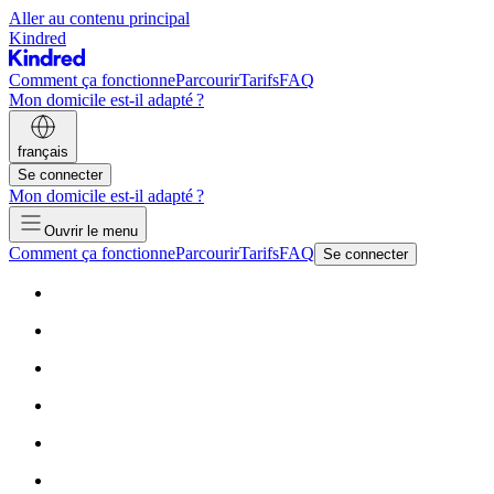
Aller au contenu principal
Kindred
Comment ça fonctionne
Parcourir
Tarifs
FAQ
Mon domicile est-il adapté ?
français
Se connecter
Mon domicile est-il adapté ?
Ouvrir le menu
Comment ça fonctionne
Parcourir
Tarifs
FAQ
Se connecter