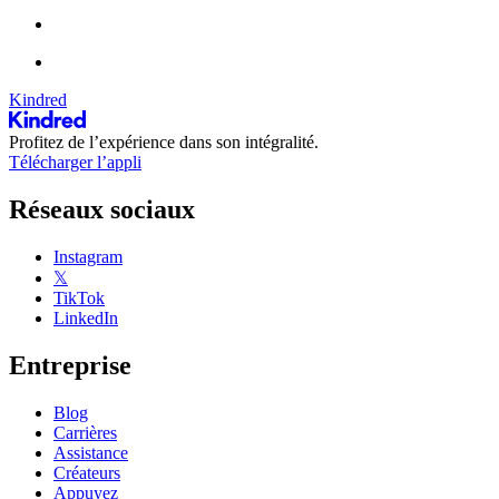
Kindred
Profitez de l’expérience dans son intégralité.
Télécharger l’appli
Réseaux sociaux
Instagram
𝕏
TikTok
LinkedIn
Entreprise
Blog
Carrières
Assistance
Créateurs
Appuyez