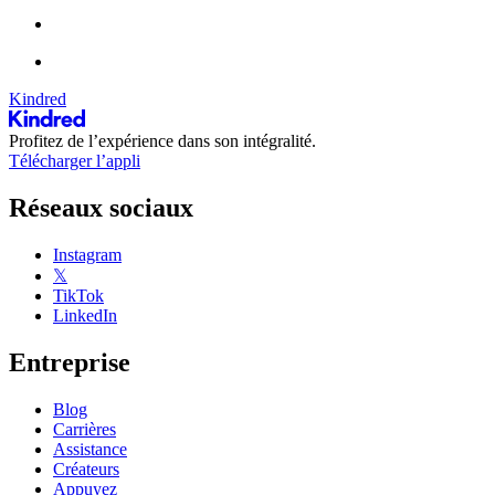
Kindred
Profitez de l’expérience dans son intégralité.
Télécharger l’appli
Réseaux sociaux
Instagram
𝕏
TikTok
LinkedIn
Entreprise
Blog
Carrières
Assistance
Créateurs
Appuyez