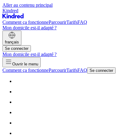
Aller au contenu principal
Kindred
Comment ça fonctionne
Parcourir
Tarifs
FAQ
Mon domicile est-il adapté ?
français
Se connecter
Mon domicile est-il adapté ?
Ouvrir le menu
Comment ça fonctionne
Parcourir
Tarifs
FAQ
Se connecter