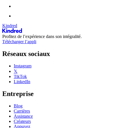
Kindred
Profitez de l’expérience dans son intégralité.
Télécharger l’appli
Réseaux sociaux
Instagram
𝕏
TikTok
LinkedIn
Entreprise
Blog
Carrières
Assistance
Créateurs
Appuyez