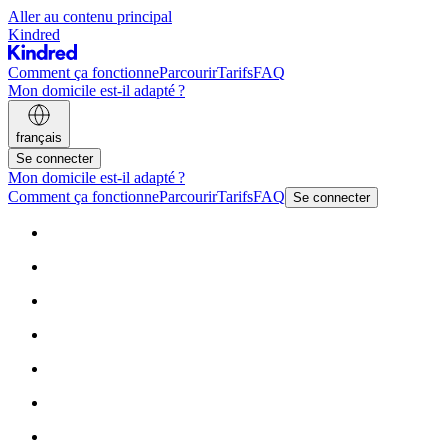
Aller au contenu principal
Kindred
Comment ça fonctionne
Parcourir
Tarifs
FAQ
Mon domicile est-il adapté ?
français
Se connecter
Mon domicile est-il adapté ?
Comment ça fonctionne
Parcourir
Tarifs
FAQ
Se connecter