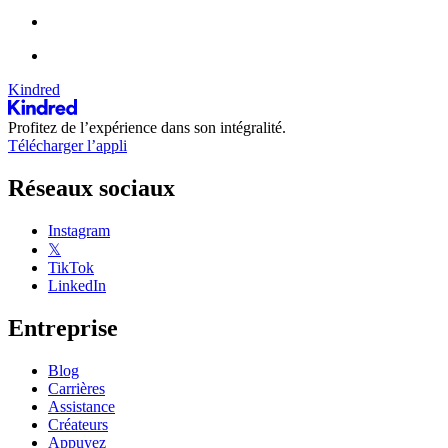
Kindred
Profitez de l’expérience dans son intégralité.
Télécharger l’appli
Réseaux sociaux
Instagram
𝕏
TikTok
LinkedIn
Entreprise
Blog
Carrières
Assistance
Créateurs
Appuyez