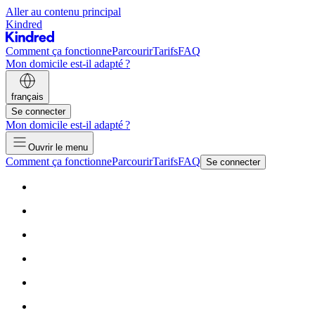
Aller au contenu principal
Kindred
Comment ça fonctionne
Parcourir
Tarifs
FAQ
Mon domicile est-il adapté ?
français
Se connecter
Mon domicile est-il adapté ?
Ouvrir le menu
Comment ça fonctionne
Parcourir
Tarifs
FAQ
Se connecter