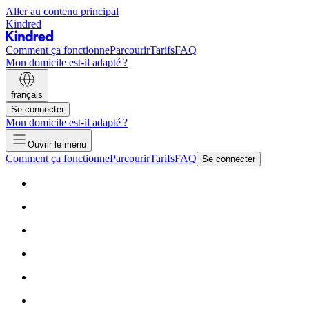
Aller au contenu principal
Kindred
Comment ça fonctionne
Parcourir
Tarifs
FAQ
Mon domicile est-il adapté ?
français
Se connecter
Mon domicile est-il adapté ?
Ouvrir le menu
Comment ça fonctionne
Parcourir
Tarifs
FAQ
Se connecter