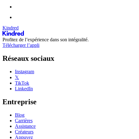
Kindred
Profitez de l’expérience dans son intégralité.
Télécharger l’appli
Réseaux sociaux
Instagram
𝕏
TikTok
LinkedIn
Entreprise
Blog
Carrières
Assistance
Créateurs
Appuyez