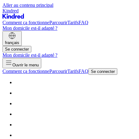
Aller au contenu principal
Kindred
Comment ça fonctionne
Parcourir
Tarifs
FAQ
Mon domicile est-il adapté ?
français
Se connecter
Mon domicile est-il adapté ?
Ouvrir le menu
Comment ça fonctionne
Parcourir
Tarifs
FAQ
Se connecter