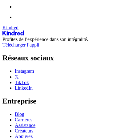
Kindred
Profitez de l’expérience dans son intégralité.
Télécharger l’appli
Réseaux sociaux
Instagram
𝕏
TikTok
LinkedIn
Entreprise
Blog
Carrières
Assistance
Créateurs
Appuyez