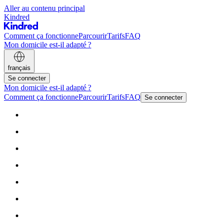
Aller au contenu principal
Kindred
Comment ça fonctionne
Parcourir
Tarifs
FAQ
Mon domicile est-il adapté ?
français
Se connecter
Mon domicile est-il adapté ?
Comment ça fonctionne
Parcourir
Tarifs
FAQ
Se connecter