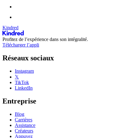
Kindred
Profitez de l’expérience dans son intégralité.
Télécharger l’appli
Réseaux sociaux
Instagram
𝕏
TikTok
LinkedIn
Entreprise
Blog
Carrières
Assistance
Créateurs
Appuyez