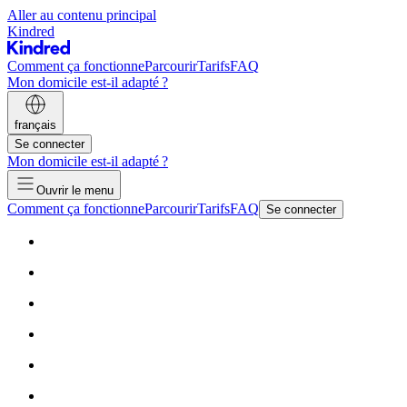
Aller au contenu principal
Kindred
Comment ça fonctionne
Parcourir
Tarifs
FAQ
Mon domicile est-il adapté ?
français
Se connecter
Mon domicile est-il adapté ?
Ouvrir le menu
Comment ça fonctionne
Parcourir
Tarifs
FAQ
Se connecter