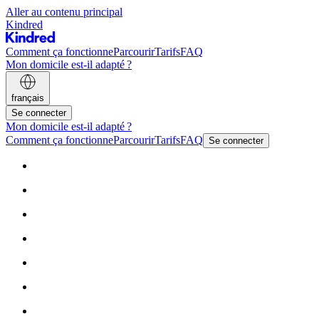
Aller au contenu principal
Kindred
Comment ça fonctionne
Parcourir
Tarifs
FAQ
Mon domicile est-il adapté ?
français
Se connecter
Mon domicile est-il adapté ?
Comment ça fonctionne
Parcourir
Tarifs
FAQ
Se connecter