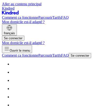
Aller au contenu principal
Kindred
Comment ça fonctionne
Parcourir
Tarifs
FAQ
Mon domicile est-il adapté ?
français
Se connecter
Mon domicile est-il adapté ?
Ouvrir le menu
Comment ça fonctionne
Parcourir
Tarifs
FAQ
Se connecter