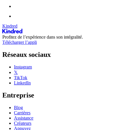
Kindred
Profitez de l’expérience dans son intégralité.
Télécharger l’appli
Réseaux sociaux
Instagram
𝕏
TikTok
LinkedIn
Entreprise
Blog
Carrières
Assistance
Créateurs
Appuyez