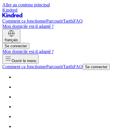
Aller au contenu principal
Kindred
Comment ça fonctionne
Parcourir
Tarifs
FAQ
Mon domicile est-il adapté ?
français
Se connecter
Mon domicile est-il adapté ?
Ouvrir le menu
Comment ça fonctionne
Parcourir
Tarifs
FAQ
Se connecter