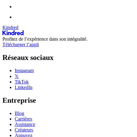
Kindred
Profitez de l’expérience dans son intégralité.
Télécharger l’appli
Réseaux sociaux
Instagram
𝕏
TikTok
LinkedIn
Entreprise
Blog
Carrières
Assistance
Créateurs
Appuyez