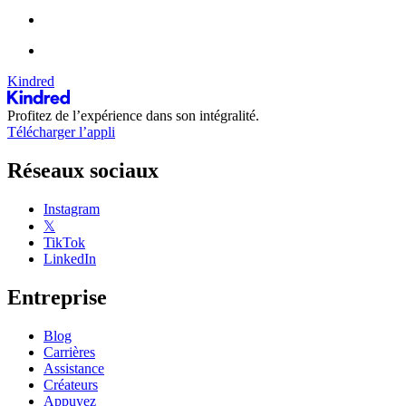
Kindred
Profitez de l’expérience dans son intégralité.
Télécharger l’appli
Réseaux sociaux
Instagram
𝕏
TikTok
LinkedIn
Entreprise
Blog
Carrières
Assistance
Créateurs
Appuyez