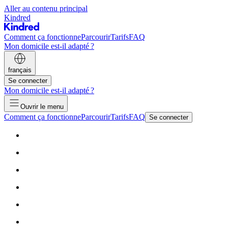
Aller au contenu principal
Kindred
Comment ça fonctionne
Parcourir
Tarifs
FAQ
Mon domicile est-il adapté ?
français
Se connecter
Mon domicile est-il adapté ?
Ouvrir le menu
Comment ça fonctionne
Parcourir
Tarifs
FAQ
Se connecter