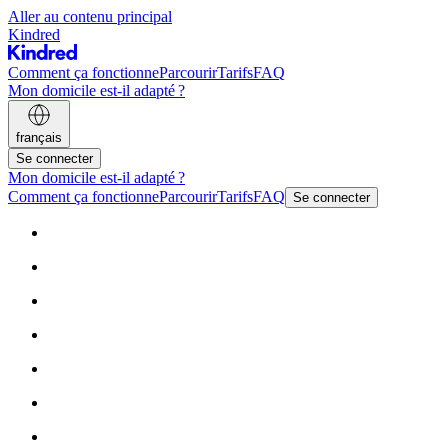
Aller au contenu principal
Kindred
Comment ça fonctionne
Parcourir
Tarifs
FAQ
Mon domicile est-il adapté ?
français
Se connecter
Mon domicile est-il adapté ?
Comment ça fonctionne
Parcourir
Tarifs
FAQ
Se connecter