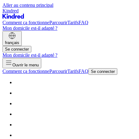
Aller au contenu principal
Kindred
Comment ça fonctionne
Parcourir
Tarifs
FAQ
Mon domicile est-il adapté ?
français
Se connecter
Mon domicile est-il adapté ?
Ouvrir le menu
Comment ça fonctionne
Parcourir
Tarifs
FAQ
Se connecter