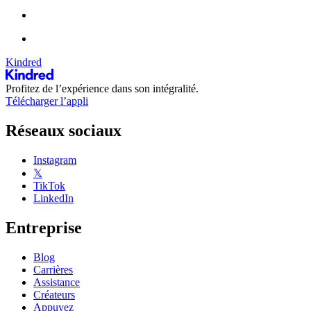
Kindred
Profitez de l’expérience dans son intégralité.
Télécharger l’appli
Réseaux sociaux
Instagram
𝕏
TikTok
LinkedIn
Entreprise
Blog
Carrières
Assistance
Créateurs
Appuyez