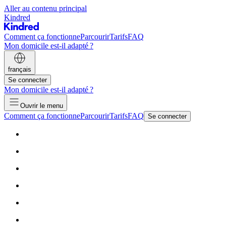
Aller au contenu principal
Kindred
Comment ça fonctionne
Parcourir
Tarifs
FAQ
Mon domicile est-il adapté ?
français
Se connecter
Mon domicile est-il adapté ?
Ouvrir le menu
Comment ça fonctionne
Parcourir
Tarifs
FAQ
Se connecter