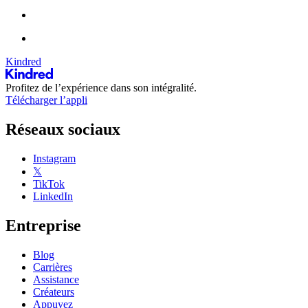
Kindred
Profitez de l’expérience dans son intégralité.
Télécharger l’appli
Réseaux sociaux
Instagram
𝕏
TikTok
LinkedIn
Entreprise
Blog
Carrières
Assistance
Créateurs
Appuyez