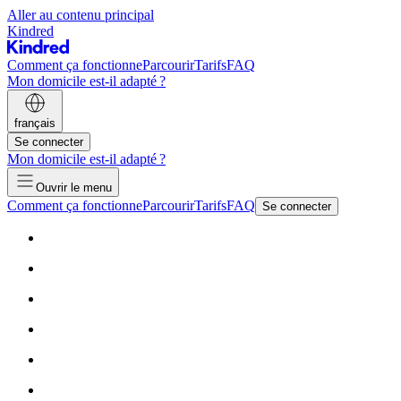
Aller au contenu principal
Kindred
Comment ça fonctionne
Parcourir
Tarifs
FAQ
Mon domicile est-il adapté ?
français
Se connecter
Mon domicile est-il adapté ?
Ouvrir le menu
Comment ça fonctionne
Parcourir
Tarifs
FAQ
Se connecter