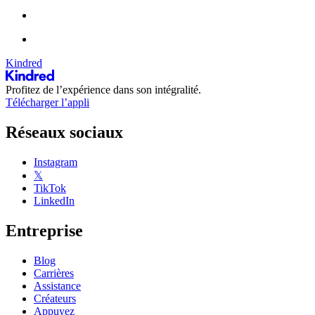
Kindred
Profitez de l’expérience dans son intégralité.
Télécharger l’appli
Réseaux sociaux
Instagram
𝕏
TikTok
LinkedIn
Entreprise
Blog
Carrières
Assistance
Créateurs
Appuyez