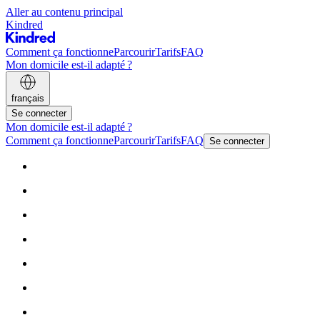
Aller au contenu principal
Kindred
Comment ça fonctionne
Parcourir
Tarifs
FAQ
Mon domicile est-il adapté ?
français
Se connecter
Mon domicile est-il adapté ?
Comment ça fonctionne
Parcourir
Tarifs
FAQ
Se connecter