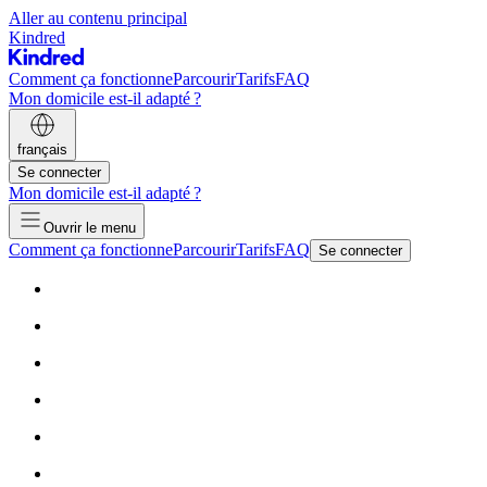
Aller au contenu principal
Kindred
Comment ça fonctionne
Parcourir
Tarifs
FAQ
Mon domicile est-il adapté ?
français
Se connecter
Mon domicile est-il adapté ?
Ouvrir le menu
Comment ça fonctionne
Parcourir
Tarifs
FAQ
Se connecter