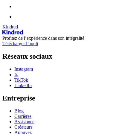
Kindred
Profitez de l’expérience dans son intégralité.
Télécharger l’appli
Réseaux sociaux
Instagram
𝕏
TikTok
LinkedIn
Entreprise
Blog
Carrières
Assistance
Créateurs
Appuyez