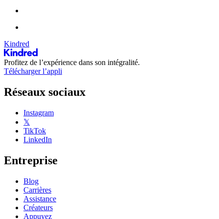
Kindred
Profitez de l’expérience dans son intégralité.
Télécharger l’appli
Réseaux sociaux
Instagram
𝕏
TikTok
LinkedIn
Entreprise
Blog
Carrières
Assistance
Créateurs
Appuyez