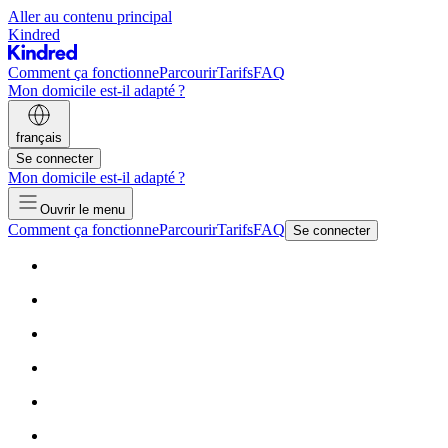
Aller au contenu principal
Kindred
Comment ça fonctionne
Parcourir
Tarifs
FAQ
Mon domicile est-il adapté ?
français
Se connecter
Mon domicile est-il adapté ?
Ouvrir le menu
Comment ça fonctionne
Parcourir
Tarifs
FAQ
Se connecter