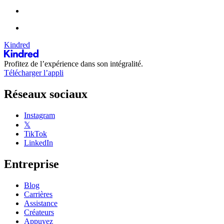
Kindred
Profitez de l’expérience dans son intégralité.
Télécharger l’appli
Réseaux sociaux
Instagram
𝕏
TikTok
LinkedIn
Entreprise
Blog
Carrières
Assistance
Créateurs
Appuyez