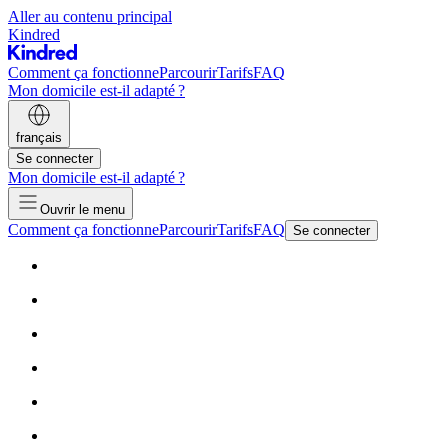
Aller au contenu principal
Kindred
Comment ça fonctionne
Parcourir
Tarifs
FAQ
Mon domicile est-il adapté ?
français
Se connecter
Mon domicile est-il adapté ?
Ouvrir le menu
Comment ça fonctionne
Parcourir
Tarifs
FAQ
Se connecter