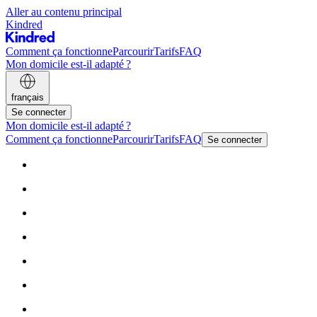
Aller au contenu principal
Kindred
Comment ça fonctionne
Parcourir
Tarifs
FAQ
Mon domicile est-il adapté ?
français
Se connecter
Mon domicile est-il adapté ?
Comment ça fonctionne
Parcourir
Tarifs
FAQ
Se connecter