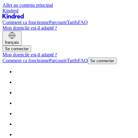
Aller au contenu principal
Kindred
Comment ça fonctionne
Parcourir
Tarifs
FAQ
Mon domicile est-il adapté ?
français
Se connecter
Mon domicile est-il adapté ?
Comment ça fonctionne
Parcourir
Tarifs
FAQ
Se connecter