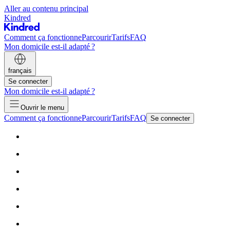
Aller au contenu principal
Kindred
Comment ça fonctionne
Parcourir
Tarifs
FAQ
Mon domicile est-il adapté ?
français
Se connecter
Mon domicile est-il adapté ?
Ouvrir le menu
Comment ça fonctionne
Parcourir
Tarifs
FAQ
Se connecter