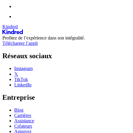
Kindred
Profitez de l’expérience dans son intégralité.
Télécharger l’appli
Réseaux sociaux
Instagram
𝕏
TikTok
LinkedIn
Entreprise
Blog
Carrières
Assistance
Créateurs
Appuyez