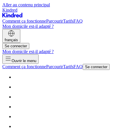
Aller au contenu principal
Kindred
Comment ça fonctionne
Parcourir
Tarifs
FAQ
Mon domicile est-il adapté ?
français
Se connecter
Mon domicile est-il adapté ?
Ouvrir le menu
Comment ça fonctionne
Parcourir
Tarifs
FAQ
Se connecter