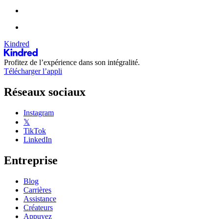
Kindred
Profitez de l’expérience dans son intégralité.
Télécharger l’appli
Réseaux sociaux
Instagram
𝕏
TikTok
LinkedIn
Entreprise
Blog
Carrières
Assistance
Créateurs
Appuyez