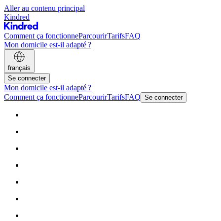
Aller au contenu principal
Kindred
Comment ça fonctionne
Parcourir
Tarifs
FAQ
Mon domicile est-il adapté ?
français
Se connecter
Mon domicile est-il adapté ?
Comment ça fonctionne
Parcourir
Tarifs
FAQ
Se connecter