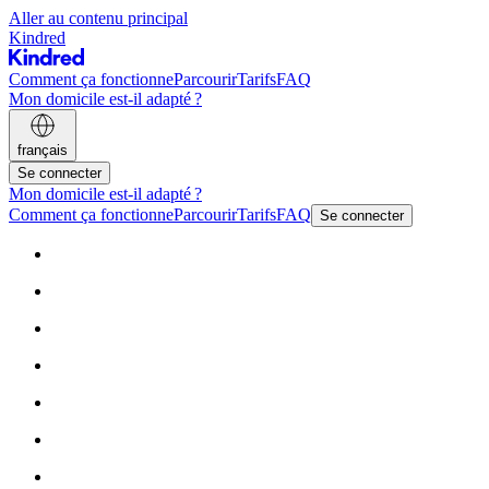
Aller au contenu principal
Kindred
Comment ça fonctionne
Parcourir
Tarifs
FAQ
Mon domicile est-il adapté ?
français
Se connecter
Mon domicile est-il adapté ?
Comment ça fonctionne
Parcourir
Tarifs
FAQ
Se connecter