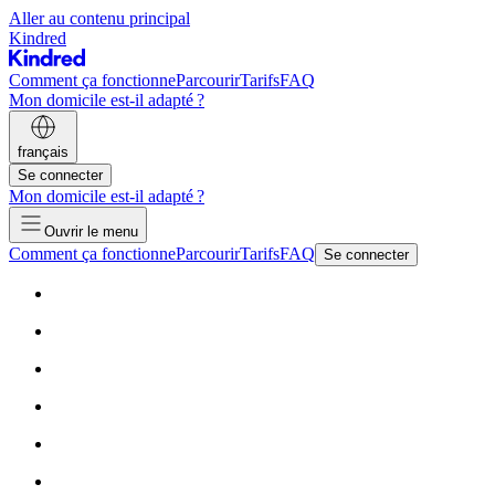
Aller au contenu principal
Kindred
Comment ça fonctionne
Parcourir
Tarifs
FAQ
Mon domicile est-il adapté ?
français
Se connecter
Mon domicile est-il adapté ?
Ouvrir le menu
Comment ça fonctionne
Parcourir
Tarifs
FAQ
Se connecter