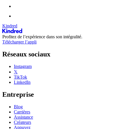
Kindred
Profitez de l’expérience dans son intégralité.
Télécharger l’appli
Réseaux sociaux
Instagram
𝕏
TikTok
LinkedIn
Entreprise
Blog
Carrières
Assistance
Créateurs
Appuyez