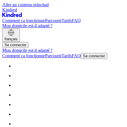
Aller au contenu principal
Kindred
Comment ça fonctionne
Parcourir
Tarifs
FAQ
Mon domicile est-il adapté ?
français
Se connecter
Mon domicile est-il adapté ?
Comment ça fonctionne
Parcourir
Tarifs
FAQ
Se connecter