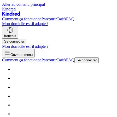
Aller au contenu principal
Kindred
Comment ça fonctionne
Parcourir
Tarifs
FAQ
Mon domicile est-il adapté ?
français
Se connecter
Mon domicile est-il adapté ?
Ouvrir le menu
Comment ça fonctionne
Parcourir
Tarifs
FAQ
Se connecter