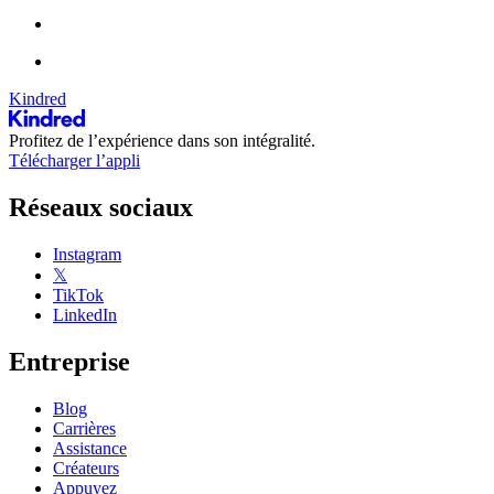
Kindred
Profitez de l’expérience dans son intégralité.
Télécharger l’appli
Réseaux sociaux
Instagram
𝕏
TikTok
LinkedIn
Entreprise
Blog
Carrières
Assistance
Créateurs
Appuyez