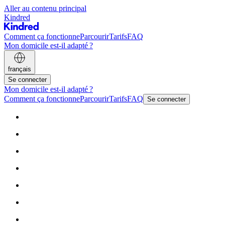
Aller au contenu principal
Kindred
Comment ça fonctionne
Parcourir
Tarifs
FAQ
Mon domicile est-il adapté ?
français
Se connecter
Mon domicile est-il adapté ?
Comment ça fonctionne
Parcourir
Tarifs
FAQ
Se connecter