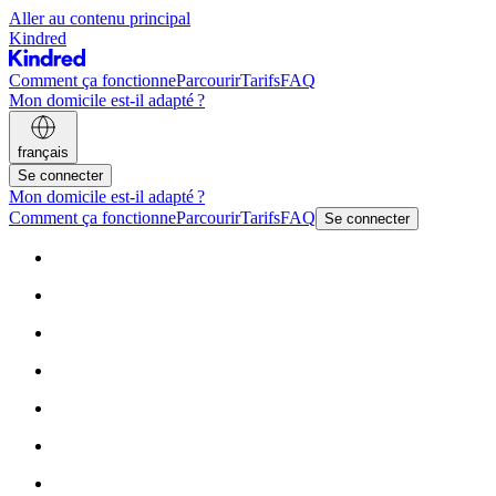
Aller au contenu principal
Kindred
Comment ça fonctionne
Parcourir
Tarifs
FAQ
Mon domicile est-il adapté ?
français
Se connecter
Mon domicile est-il adapté ?
Comment ça fonctionne
Parcourir
Tarifs
FAQ
Se connecter