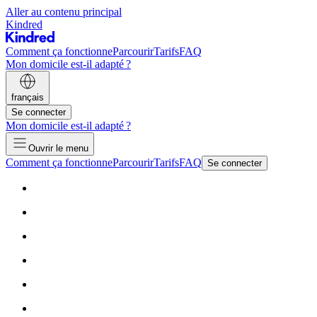
Aller au contenu principal
Kindred
Comment ça fonctionne
Parcourir
Tarifs
FAQ
Mon domicile est-il adapté ?
français
Se connecter
Mon domicile est-il adapté ?
Ouvrir le menu
Comment ça fonctionne
Parcourir
Tarifs
FAQ
Se connecter