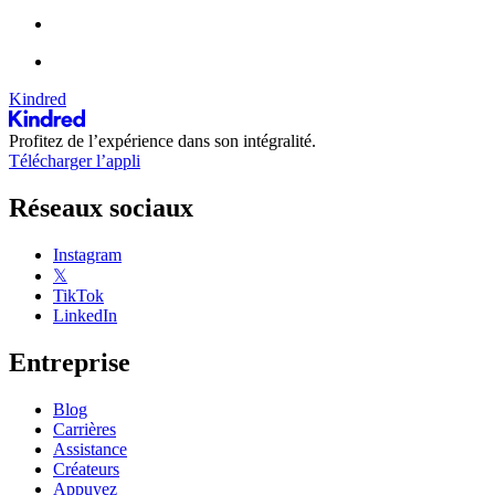
Kindred
Profitez de l’expérience dans son intégralité.
Télécharger l’appli
Réseaux sociaux
Instagram
𝕏
TikTok
LinkedIn
Entreprise
Blog
Carrières
Assistance
Créateurs
Appuyez