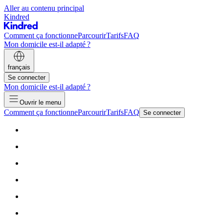
Aller au contenu principal
Kindred
Comment ça fonctionne
Parcourir
Tarifs
FAQ
Mon domicile est-il adapté ?
français
Se connecter
Mon domicile est-il adapté ?
Ouvrir le menu
Comment ça fonctionne
Parcourir
Tarifs
FAQ
Se connecter