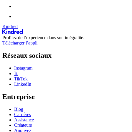
Kindred
Profitez de l’expérience dans son intégralité.
Télécharger l’appli
Réseaux sociaux
Instagram
𝕏
TikTok
LinkedIn
Entreprise
Blog
Carrières
Assistance
Créateurs
Appuyez