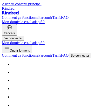
Aller au contenu principal
Kindred
Comment ça fonctionne
Parcourir
Tarifs
FAQ
Mon domicile est-il adapté ?
français
Se connecter
Mon domicile est-il adapté ?
Ouvrir le menu
Comment ça fonctionne
Parcourir
Tarifs
FAQ
Se connecter