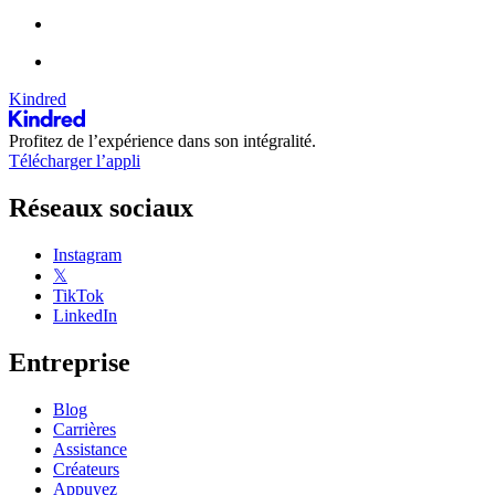
Kindred
Profitez de l’expérience dans son intégralité.
Télécharger l’appli
Réseaux sociaux
Instagram
𝕏
TikTok
LinkedIn
Entreprise
Blog
Carrières
Assistance
Créateurs
Appuyez