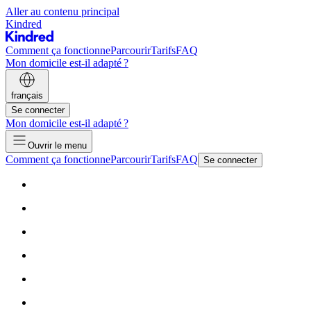
Aller au contenu principal
Kindred
Comment ça fonctionne
Parcourir
Tarifs
FAQ
Mon domicile est-il adapté ?
français
Se connecter
Mon domicile est-il adapté ?
Ouvrir le menu
Comment ça fonctionne
Parcourir
Tarifs
FAQ
Se connecter