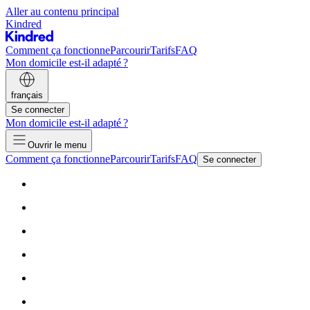
Aller au contenu principal
Kindred
Comment ça fonctionne
Parcourir
Tarifs
FAQ
Mon domicile est-il adapté ?
français
Se connecter
Mon domicile est-il adapté ?
Ouvrir le menu
Comment ça fonctionne
Parcourir
Tarifs
FAQ
Se connecter