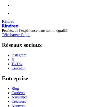
Kindred
Profitez de l’expérience dans son intégralité.
Télécharger l’appli
Réseaux sociaux
Instagram
𝕏
TikTok
LinkedIn
Entreprise
Blog
Carrières
Assistance
Créateurs
Appuyez