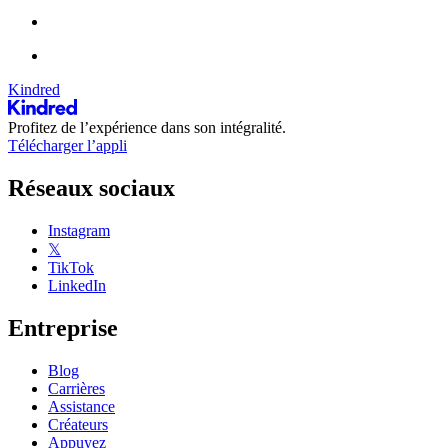
Kindred
Profitez de l’expérience dans son intégralité.
Télécharger l’appli
Réseaux sociaux
Instagram
𝕏
TikTok
LinkedIn
Entreprise
Blog
Carrières
Assistance
Créateurs
Appuyez