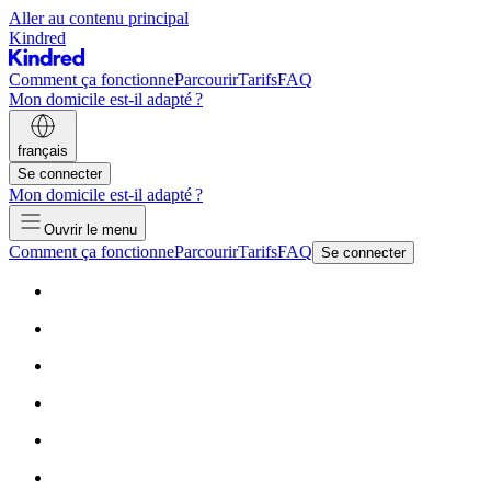
Aller au contenu principal
Kindred
Comment ça fonctionne
Parcourir
Tarifs
FAQ
Mon domicile est-il adapté ?
français
Se connecter
Mon domicile est-il adapté ?
Ouvrir le menu
Comment ça fonctionne
Parcourir
Tarifs
FAQ
Se connecter